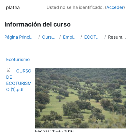
Salta al contenido principal
platea
Usted no se ha identificado. (
Acceder
)
Información del curso
Página Principal
Cursos
Empleo
ECOTUR
Resumen
Ecoturismo
CURSO
DE
ECOTURISM
O (1).pdf
Fechas: 15-6-2016