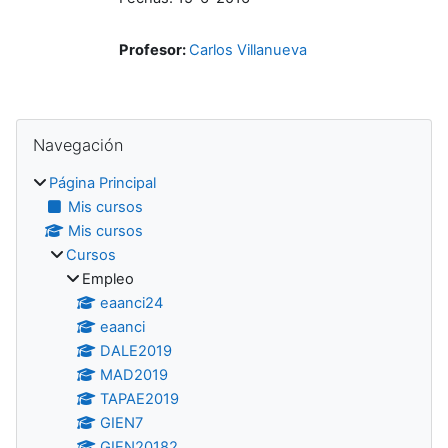
Profesor:
Carlos Villanueva
Bloques
Salta Navegación
Navegación
Página Principal
Mis cursos
Mis cursos
Cursos
Empleo
eaanci24
eaanci
DALE2019
MAD2019
TAPAE2019
GIEN7
GIEN20182