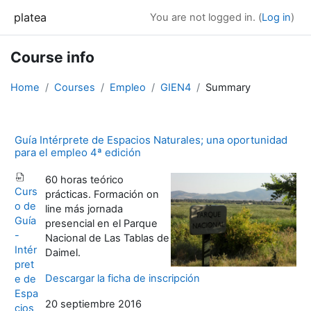
Skip to main content
platea
You are not logged in. (
Log in
)
Course info
Home
Courses
Empleo
GIEN4
Summary
Guía Intérprete de Espacios Naturales; una oportunidad
para el empleo 4ª edición
60 horas teórico
Curs
prácticas. Formación on
o de
line más jornada
Guía
presencial en el Parque
-
Nacional de Las Tablas de
Intér
Daimel.
pret
Descargar la ficha de inscripción
e de
Espa
20 septiembre 2016
cios