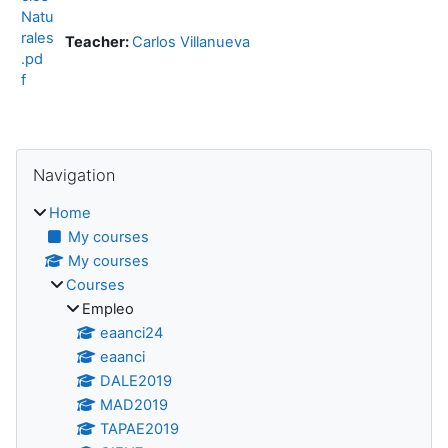
Natu
rales
Teacher:
Carlos Villanueva
.pd
f
Blocks
Skip Navigation
Navigation
Home
My courses
My courses
Courses
Empleo
eaanci24
eaanci
DALE2019
MAD2019
TAPAE2019