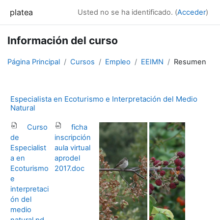
Salta al contenido principal
platea
Usted no se ha identificado. (
Acceder
)
Información del curso
Página Principal
Cursos
Empleo
EEIMN
Resumen
Especialista en Ecoturismo e Interpretación del Medio
Natural
Curso
ficha
de
inscripción
Especialist
aula virtual
a en
aprodel
Ecoturismo
2017.doc
e
interpretaci
ón del
medio
natural.pd