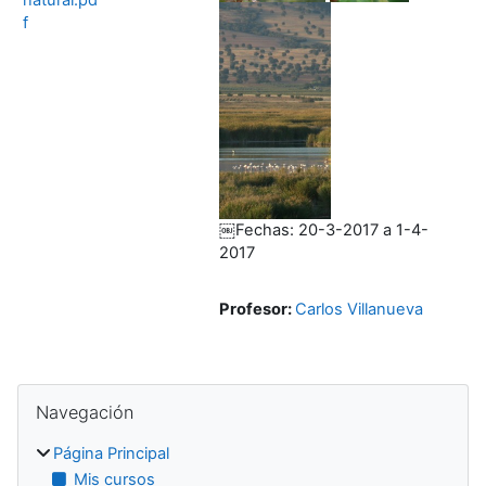
f
￼Fechas: 20-3-2017 a 1-4-
2017
Profesor:
Carlos Villanueva
Bloques
Salta Navegación
Navegación
Página Principal
Mis cursos