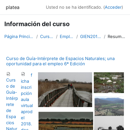
Salta al contenido principal
platea
Usted no se ha identificado. (
Acceder
)
Información del curso
Página Principal
Cursos
Empleo
GIEN20182
Resumen
Curso de Guía-Intérprete de Espacios Naturales; una
oportunidad para el empleo 6ª Edición
f
Curs
icha
o de
inscri
Guía-
pción
Intérp
aula
rete
virtual
de
aprod
Espa
el
cios
2018.
Natur
doc