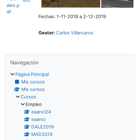
ales.p
df
Fechas: 1-11-2018 a 2-12-2019
Gestor:
Carlos Villanueva
Bloques
Salta Navegación
Navegación
Página Principal
Mis cursos
Mis cursos
Cursos
Empleo
eaanci24
eaanci
DALE2019
MAD2019