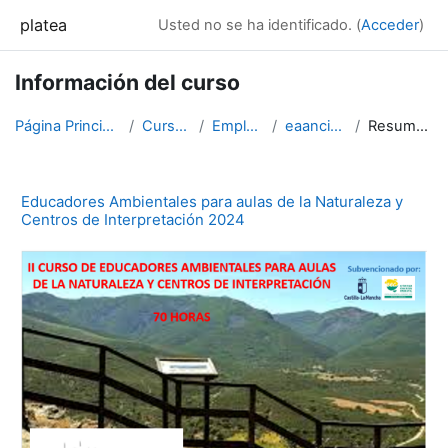
Salta al contenido principal
platea
Usted no se ha identificado. (
Acceder
)
Información del curso
Página Principal
Cursos
Empleo
eaanci24
Resumen
Educadores Ambientales para aulas de la Naturaleza y
Centros de Interpretación 2024