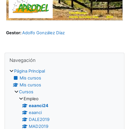
Gestor:
Adolfo González Díaz
Bloques
Salta Navegación
Navegación
Página Principal
Mis cursos
Mis cursos
Cursos
Empleo
eaanci24
eaanci
DALE2019
MAD2019