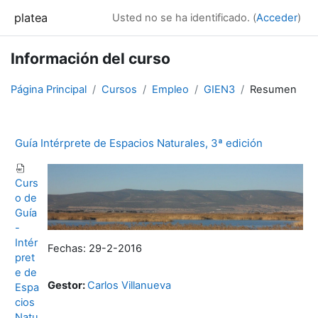
Salta al contenido principal
platea
Usted no se ha identificado. (
Acceder
)
Información del curso
Página Principal
Cursos
Empleo
GIEN3
Resumen
Guía Intérprete de Espacios Naturales, 3ª edición
Curs
o de
Guía
-
Intér
Fechas: 29-2-2016
pret
e de
Gestor:
Carlos Villanueva
Espa
cios
Natu