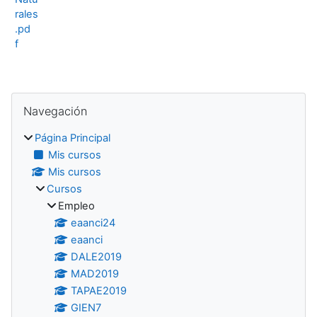
rales
.pd
f
Bloques
Salta Navegación
Navegación
Página Principal
Mis cursos
Mis cursos
Cursos
Empleo
eaanci24
eaanci
DALE2019
MAD2019
TAPAE2019
GIEN7