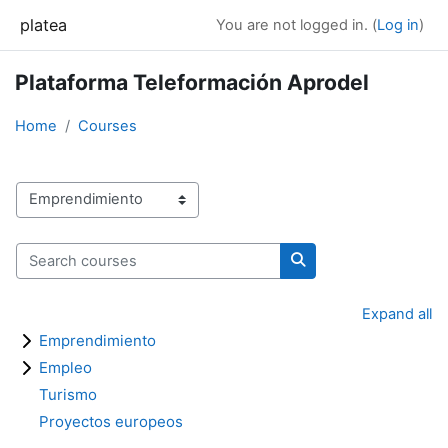
Skip to main content
platea
You are not logged in. (
Log in
)
Plataforma Teleformación Aprodel
Home
Courses
Course categories
Search courses
Search courses
Expand all
Emprendimiento
Empleo
Turismo
Proyectos europeos